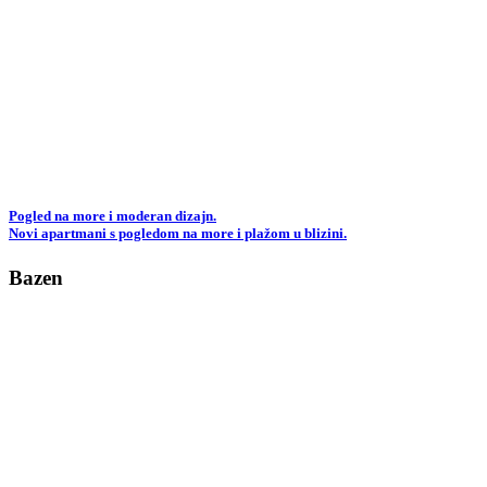
Pogled na more i moderan dizajn.
Novi apartmani s pogledom na more i plažom u blizini.
Bazen