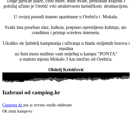
Duge pješčae plaže, čisto more, male uvale, prekrasan krajolik i
položaj učinio je Orebić vrlo atraktivnom turističkom destinacijom.
U svojoj ponudi imamo apartmane u Orebiću i Mokalu.
Svaki ima poseban ulaz, balkon, potpuno opremljenu kuhinju, air-
condition i pristup wireless internetu.
Ukoliko ste ljubitelj kampiranja i uživanja u hladu stoljetnih borova i
maslina
uz šum mora nudimo vam smještaj u kampu "PONTA"
u malom mjestu Mokalo 3 km istočno od Orebića.
Obitelj Krističević
Izabrani od camping.hr
Camping.hr
nas je uvrstio među odabrane
Ok mini kampove