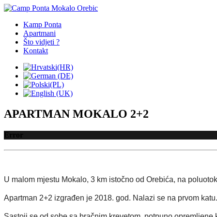
Kamp Ponta
Apartmani
Što vidjeti ?
Kontakt
APARTMAN MOKALO 2+2
Error
U malom mjestu Mokalo, 3 km istočno od Orebića, na poluotok
Apartman 2+2 izgrađen je 2018. god. Nalazi se na prvom katu.
Sastoji se od sobe sa bračnim krevetom, potpuno opremljene kuh