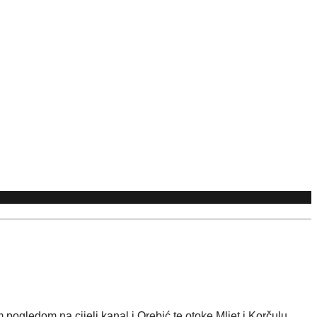
ogledom na cijeli kanal i Orebić te otoke Mljet i Korčulu. 