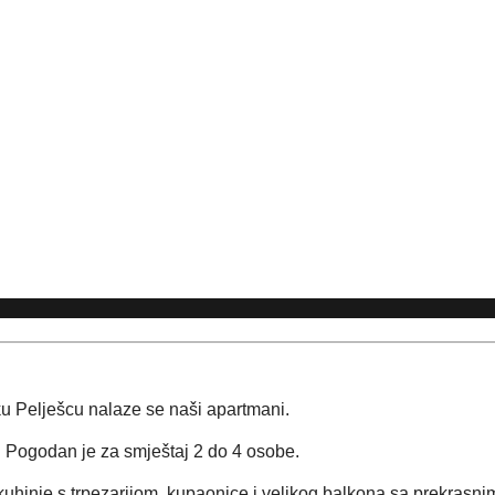
u Pelješcu nalaze se naši apartmani. 
 Pogodan je za smještaj 2 do 4 osobe.
inje s trpezarijom, kupaonice i velikog balkona sa prekrasnim p