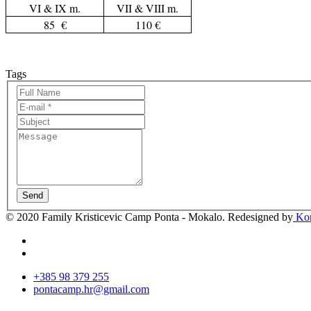
VI & IX m.
VII & VIII m.
85 €
110 €
Tags
Send
© 2020 Family Kristicevic Camp Ponta - Mokalo. Redesigned by
Kor
+385 98 379 255
pontacamp.hr@gmail.com