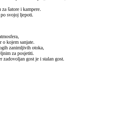
 za šatore i kampere.
o svojoj ljepoti.
atmosfera,
r o kojem sanjate.
gih zanimljivih otoka,
jnim za posjetiti.
r zadovoljan gost je i stalan gost.