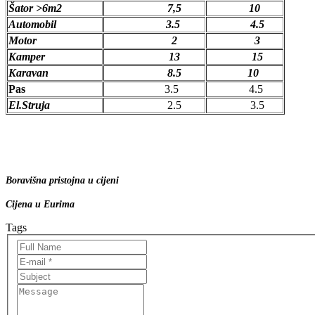
Šator >6m2
7,5
10
Automobil
3.5
4.5
Motor
2
3
Kamper
13
15
Karavan
8.5
10
Pas
3.5
4.5
El.Struja
2.5
3.5
Boravišna pristojna u cijeni
Cijena u Eurima
Tags