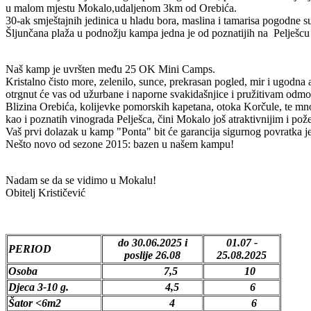
u malom mjestu Mokalo,udaljenom 3km od Orebića.
30-ak smještajnih jedinica u hladu bora, maslina i tamarisa pogodne su
Šljunčana plaža u podnožju kampa jedna je od poznatijih na Pelješcu p
Naš kamp je uvršten među 25 OK Mini Camps.
Kristalno čisto more, zelenilo, sunce, prekrasan pogled, mir i ugodna 
otrgnut će vas od užurbane i naporne svakidašnjice i pružitivam odmo
Blizina Orebića, kolijevke pomorskih kapetana, otoka Korčule, te mno
kao i poznatih vinograda Pelješca, čini Mokalo još atraktivnijim i požel
Vaš prvi dolazak u kamp "Ponta"
bit će garancija sigurnog povratka je
Nešto novo od sezone 2015: bazen u našem kampu!
Nadam se da se vidimo u Mokalu!
Obitelj
Krističević
do 30.06.2025 i
01.07 -
PERIOD
poslije
26.08
25.08.2025
Osoba
7,5
10
Djeca 3-10 g.
4,5
6
Šator <6m2
4
6