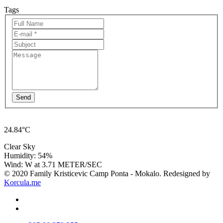
Tags
Send
24.84°C
Clear Sky
Humidity: 54%
Wind: W at 3.71 METER/SEC
© 2020 Family Kristicevic Camp Ponta - Mokalo. Redesigned by
Korcula.me