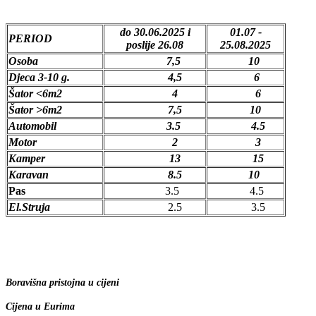
do 30.06.2025 i
01.07 -
PERIOD
poslije
26.08
25.08.2025
Osoba
7,5
10
Djeca 3-10 g.
4,5
6
Šator <6m2
4
6
Šator >6m2
7,5
10
Automobil
3.5
4.5
Motor
2
3
Kamper
13
15
Karavan
8.5
10
Pas
3.5
4.5
El.Struja
2.5
3.5
Boravišna pristojna u cijeni
Cijena u Eurima