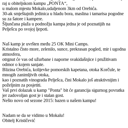
raj u obiteljskom kampu „PONTA“,
u malom mjestu Mokalo,udaljenom 3km od Orebića.
30-ak smještajnih jedinica u hladu bora, maslina i tamarisa pogodne
su za šatore i kampere.
Šljunčana plaža u podnožju kampa jedna je od poznatijih na
Pelješcu po svojoj ljepoti.
Naš kamp je uvršten među 25 OK Mini Camps.
Kristalno čisto more, zelenilo, sunce, prekrasan pogled, mir i ugodna
atmosfera,
otrgnut će vas od užurbane i naporne svakidašnjice i pružitivam
odmor o kojem sanjate.
Blizina Orebića, kolijevke pomorskih kapetana, otoka Korčule, te
mnogih zanimljivih otoka,
kao i poznatih vinograda Pelješca, čini Mokalo još atraktivnijim i
poželjnim za posjetiti.
Vaš prvi dolazak u kamp "Ponta"
bit će garancija sigurnog povratka
jer zadovoljan gost je i stalan gost.
Nešto novo od sezone 2015: bazen u našem kampu!
Nadam se da se vidimo u Mokalu!
Obitelj
Krističević