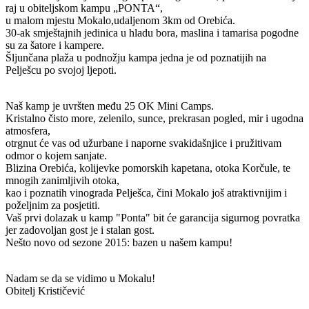
raj u obiteljskom kampu „PONTA“,
u malom mjestu Mokalo,udaljenom 3km od Orebića.
30-ak smještajnih jedinica u hladu bora, maslina i tamarisa pogodne
su za šatore i kampere.
Šljunčana plaža u podnožju kampa jedna je od poznatijih na
Pelješcu po svojoj ljepoti.
Naš kamp je uvršten među 25 OK Mini Camps.
Kristalno čisto more, zelenilo, sunce, prekrasan pogled, mir i ugodna
atmosfera,
otrgnut će vas od užurbane i naporne svakidašnjice i pružitivam
odmor o kojem sanjate.
Blizina Orebića, kolijevke pomorskih kapetana, otoka Korčule, te
mnogih zanimljivih otoka,
kao i poznatih vinograda Pelješca, čini Mokalo još atraktivnijim i
poželjnim za posjetiti.
Vaš prvi dolazak u kamp "Ponta"
bit će garancija sigurnog povratka
jer zadovoljan gost je i stalan gost.
Nešto novo od sezone 2015: bazen u našem kampu!
Nadam se da se vidimo u Mokalu!
Obitelj
Krističević