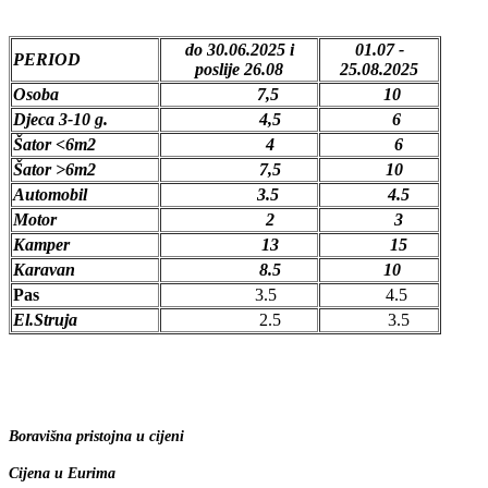
do 30.06.2025 i
01.07 -
PERIOD
poslije
26.08
25.08.2025
Osoba
7,5
10
Djeca 3-10 g.
4,5
6
Šator <6m2
4
6
Šator >6m2
7,5
10
Automobil
3.5
4.5
Motor
2
3
Kamper
13
15
Karavan
8.5
10
Pas
3.5
4.5
El.Struja
2.5
3.5
Boravišna pristojna u cijeni
Cijena u Eurima