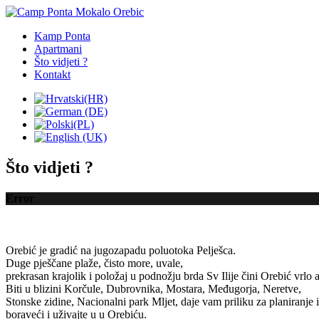
Kamp Ponta
Apartmani
Što vidjeti ?
Kontakt
Što vidjeti ?
Error
Orebić je
gradić
na jugozapadu
poluotoka
Pelješca
.
Duge
pješčane plaže
, čisto more,
uvale
,
prekrasan krajolik
i položaj
u podnožju
brda Sv
Ilije
čini
Orebić
vrlo
Biti
u blizini
Korčule
,
Dubrovnika
, Mostara,
Međugorja
,
Neretve
,
Stonske zidine
,
Nacionalni park Mljet
,
daje vam
priliku
za planiranje
boraveći
i uživajte u
u Orebiću
.