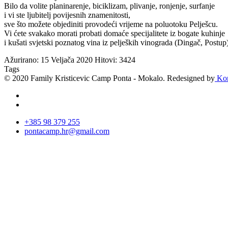
Bilo da
volite
planinarenje
,
biciklizam
, plivanje
, ronjenje
, surfanje
i vi ste
ljubitelj
povijesnih
znamenitosti
,
sve što
možete objediniti
provodeći vrijeme
na
poluotoku Pelješcu
.
Vi ćete svakako
morati
probati domaće specijalitete
iz
bogate
kuhinje
i
kušati
svjetski poznatog
vina
iz
peljeških vinograda
(Dingač
,
Postup
Ažurirano: 15 Veljača 2020
Hitovi: 3424
Tags
© 2020 Family Kristicevic Camp Ponta - Mokalo. Redesigned by
Kor
+385 98 379 255
pontacamp.hr@gmail.com