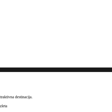
atraktivna
destinacija
.
izleta