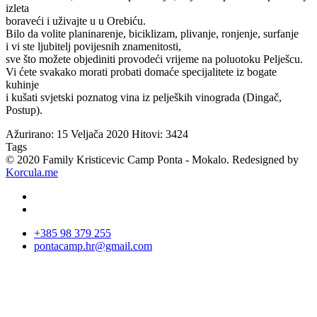
izleta
boraveći
i uživajte u
u Orebiću
.
Bilo da
volite
planinarenje
,
biciklizam
, plivanje
, ronjenje
, surfanje
i vi ste
ljubitelj
povijesnih
znamenitosti
,
sve što
možete objediniti
provodeći vrijeme
na
poluotoku Pelješcu
.
Vi ćete svakako
morati
probati domaće specijalitete
iz
bogate
kuhinje
i
kušati
svjetski poznatog
vina
iz
peljeških vinograda
(Dingač
,
Postup
)
.
Ažurirano: 15 Veljača 2020
Hitovi: 3424
Tags
© 2020 Family Kristicevic Camp Ponta - Mokalo. Redesigned by
Korcula.me
+385 98 379 255
pontacamp.hr@gmail.com