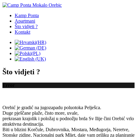
Kamp Ponta
Apartmani
Što vidjeti ?
Kontakt
Što vidjeti ?
Error
Orebić je
gradić
na jugozapadu
poluotoka
Pelješca
.
Duge
pješčane plaže
, čisto more,
uvale
,
prekrasan krajolik
i položaj
u podnožju
brda Sv
Ilije
čini
Orebić
vrlo
atraktivna
destinacija
.
Biti
u blizini
Korčule
,
Dubrovnika
, Mostara,
Međugorja
,
Neretve
,
Stonske zidine
,
Nacionalni park Mljet
,
daje vam
priliku
za planiranje